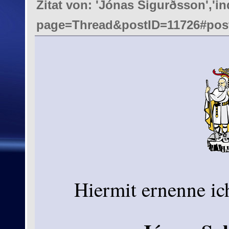
Zitat von: 'Jónas Sigurðsson','i
page=Thread&postID=11726#post
Hiermit ernenne i