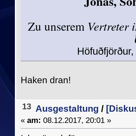
Jónas, So
Vertreter 
Zu unserem
Höfuðfjörður
Haken dran!
13
Ausgestaltung
/
[Disku
«
am:
08.12.2017, 20:01 »