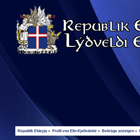
Republik Eldeyja
»
Profil von Elin Kjellsdottir
»
Beiträge anzeigen
»