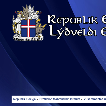
Republik Eldeyja
»
Profil von Mahmud bin Ibrahim
»
Zusammenfass