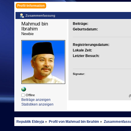
Profil-Information
Zusammenfassung
Mahmud bin 
Beiträge:
Ibrahim 
Geburtsdatum:
Newbie
Registrierungsdatum:
Lokale Zeit:
Letzter Besuch:
Signatur:
Offline
(
Beiträge anzeigen
Statistiken anzeigen
Republik Eldeyja
»
Profil von Mahmud bin Ibrahim
»
Zusammenfass