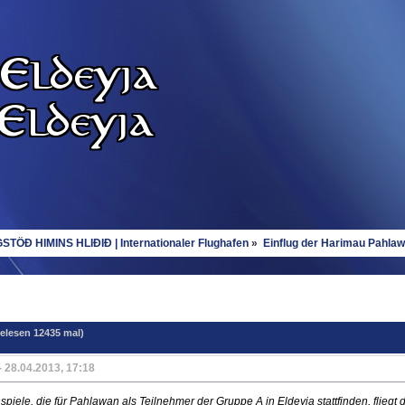
STÖÐ HIMINS HLIÐIÐ | Internationaler Flughafen
»
Einflug der Harimau Pahla
elesen 12435 mal)
- 28.04.2013, 17:18
piele, die für Pahlawan als Teilnehmer der Gruppe A in Eldeyja stattfinden, flieg