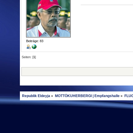
Beiträge: 83
Seiten: [
1
]
Republik Eldeyja
»
MOTTÖKUHERBERGI | Empfangshalle
»
FLUG