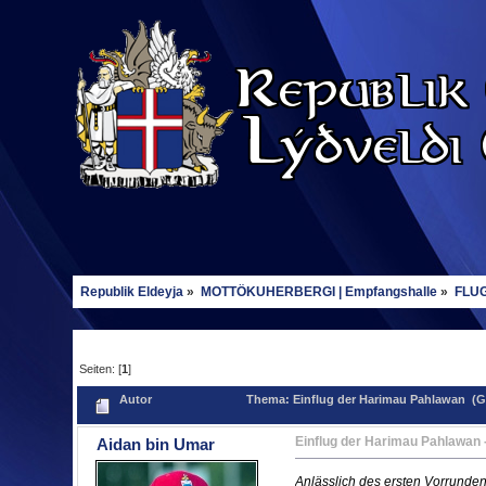
Republik Eldeyja
»
MOTTÖKUHERBERGI | Empfangshalle
»
FLUG
Seiten: [
1
]
Autor
Thema: Einflug der Harimau Pahlawan (G
Einflug der Harimau Pahlawan
Aidan bin Umar
Anlässlich des ersten Vorrundens