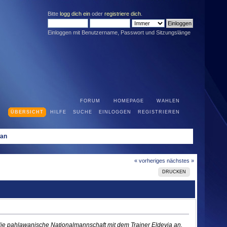
Bitte
logg dich ein
oder
registriere dich
.
Einloggen mit Benutzername, Passwort und Sitzungslänge
FORUM
HOMEPAGE
WAHLEN
ÜBERSICHT
HILFE
SUCHE
EINLOGGEN
REGISTRIEREN
wan
« vorheriges
nächstes »
DRUCKEN
t die pahlawanische Nationalmannschaft mit dem Trainer Eldeyja an.