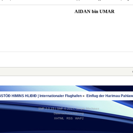
AIDAN bin UMAR
STÖÐ HIMINS HLIÐIÐ | Internationaler Flughafen
»
Einflug der Harimau Pahla
SMF 2.0.15
|
SMF © 2017
,
Simple Machines
Datenschutzerklärung
XHTML
RSS
WAP2