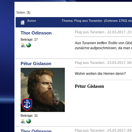
Seiten: [
1
]
Autor
Thema: Flug aus Turanien (Gelesen 17911 ma
Flug aus Turanien
- 22.03.2017, 23
Thor Odinsson
Beiträge: 17
Aus Turanien treffen Trolllo von Gl
zunächst aufgeschmissen, da man n
Flug aus Turanien
- 23.03.2017, 06
Pétur Gislason
Wohin wollen die Herren denn?
Pétur Gislason
Beiträge: 31
Flug aus Turanien
- 25.03.2017, 00
Thor Odinsson