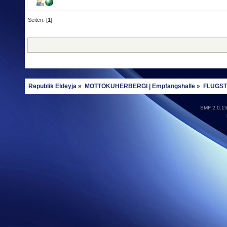
Seiten: [
1
]
Republik Eldeyja
»
MOTTÖKUHERBERGI | Empfangshalle
»
FLUGSTÖ
SMF 2.0.1