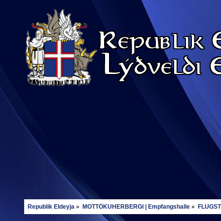
Republik Eldeyja
»
MOTTÖKUHERBERGI | Empfangshalle
»
FLUGSTÖ