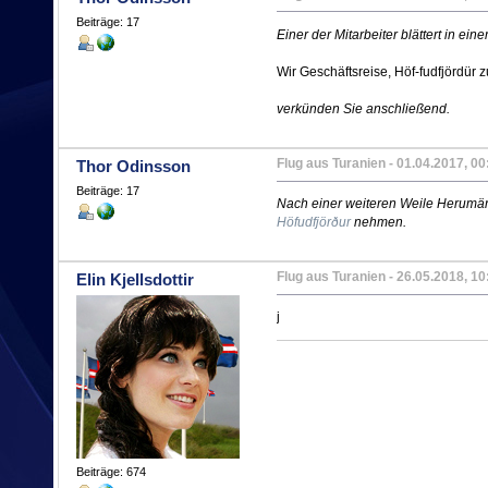
Beiträge: 17
Einer der Mitarbeiter blättert in e
Wir Geschäftsreise, Höf-fudfjördür
verkünden Sie anschließend.
Flug aus Turanien
- 01.04.2017, 00
Thor Odinsson
Beiträge: 17
Nach einer weiteren Weile Herumär
Höfudfjörður
nehmen.
Flug aus Turanien
- 26.05.2018, 10
Elin Kjellsdottir
j
Beiträge: 674