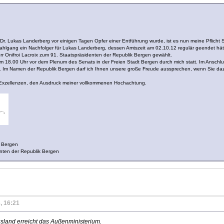
r. Lukas Landerberg vor einigen Tagen Opfer einer Entführung wurde, ist es nun meine Pflicht Si
ahlgang ein Nachfolger für Lukas Landerberg, dessen Amtszeit am 02.10.12 regulär geendet hä
r Onifroi Lacroix zum 91. Staatspräsidenten der Republik Bergen gewählt.
m 18.00 Uhr vor dem Plenum des Senats in der Freien Stadt Bergen durch mich statt. Im Anschlu
 Im Namen der Republik Bergen darf ich Ihnen unsere große Freude aussprechen, wenn Sie da
Exzellenzen, den Ausdruck meiner vollkommenen Hochachtung.
k Bergen
denten der Republik Bergen
, 16:21
sland erreicht das Außenministerium.