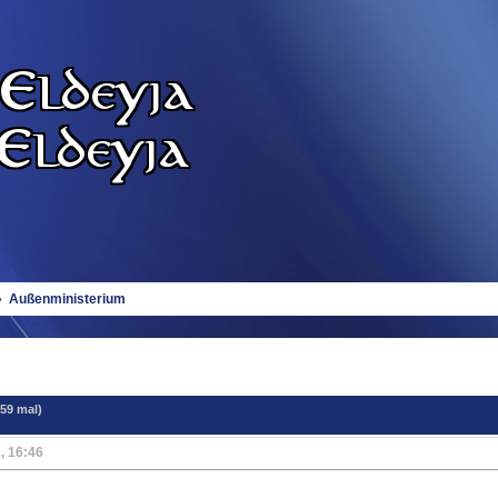
»
Außenministerium
59 mal)
, 16:46