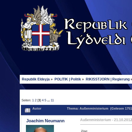
Republik Eldeyja
»
POLITIK | Politik
»
RIKISSTJORN | Regierung
Seiten:
1
2
[
3
]
4
5
...
11
Autor
Thema: Außenministerium (Gelesen 1751
Außenministerium
- 21.10.2012
Joachim Neumann
Zitat