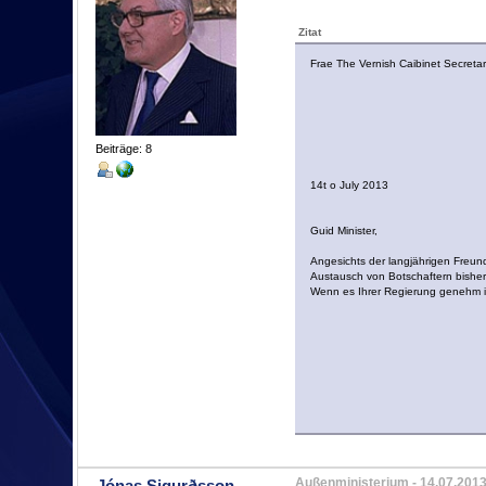
Zitat
Frae The Vernish Caibinet Secretar 
Beiträge: 8
14t o July 2013
Guid Minister,
Angesichts der langjährigen Freun
Austausch von Botschaftern bisher 
Wenn es Ihrer Regierung genehm is
Außenministerium
- 14.07.2013
Jónas Sigurðsson