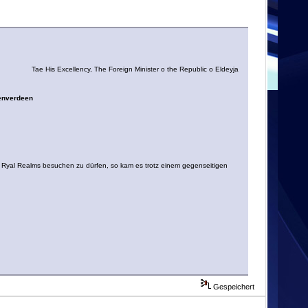
Tae His Excellency, The Foreign Minister o the Republic o Eldeyja
lenverdeen
s Ryal Realms besuchen zu dürfen, so kam es trotz einem gegenseitigen
Gespeichert