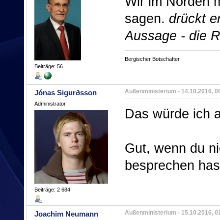
Wir im Norden 
sagen.
drückt e
Aussage - die 
Bergischer Botschafter
Beiträge: 56
Außenministerium
- 14.10.2016, 0
Jónas Sigurðsson
Administrator
Das würde ich 
Gut, wenn du n
besprechen hast,
Beiträge: 2 684
Außenministerium
- 15.10.2016, 0
Joachim Neumann