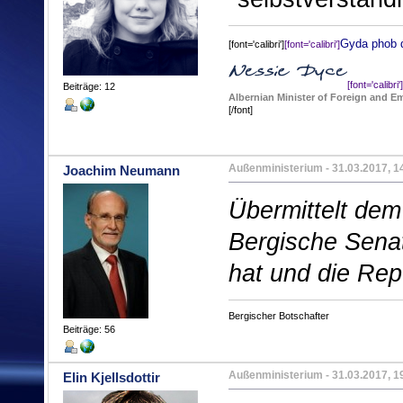
Gyda phob 
[font='calibri']
[font='calibri']
[font='calibri']
Beiträge: 12
Albernian Minister of Foreign and Em
[/font]
Außenministerium
- 31.03.2017, 1
Joachim Neumann
Übermittelt dem
Bergische Sena
hat und die Repu
Bergischer Botschafter
Beiträge: 56
Außenministerium
- 31.03.2017, 1
Elin Kjellsdottir