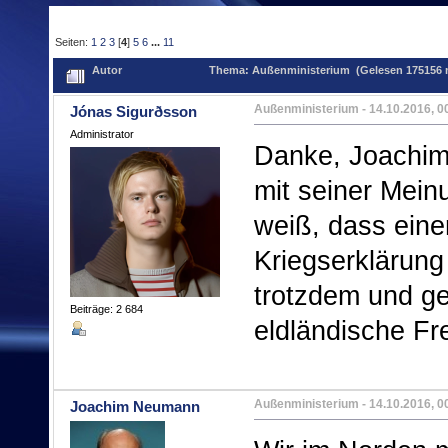
Seiten:
1
2
3
[
4
]
5
6
...
11
Autor
Thema: Außenministerium (Gelesen 175156 
Außenministerium
- 14.10.2016, 0
Jónas Sigurðsson
Administrator
Danke, Joachim. 
mit seiner Mei
weiß, dass ein
Kriegserklärung 
trotzdem und ge
Beiträge: 2 684
eldländische Fre
Außenministerium
- 14.10.2016, 0
Joachim Neumann