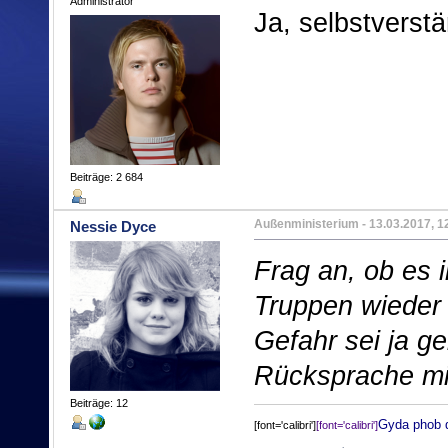
Administrator
Ja, selbstverstä
Beiträge: 2 684
Außenministerium
- 13.03.2017, 1
Nessie Dyce
Frag an, ob es 
Truppen wieder 
Gefahr sei ja ge
Rücksprache mit
Beiträge: 12
Gyda phob 
[font='calibri']
[font='calibri']