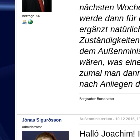
nächsten Woch
werde dann für 
Beiträge: 56
ergänzt natürlic
Zuständigkeiten
dem Außenminis
wären, was eine
zumal man dann 
nach Anliegen 
Bergischer Botschafter
Außenministerium
- 10.12.2016, 1
Jónas Sigurðsson
Administrator
Halló Joachim! 