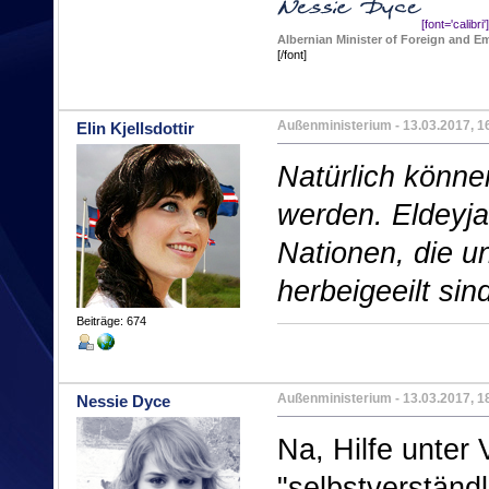
[font='calibri']
Albernian Minister of Foreign and Em
[/font]
Außenministerium
- 13.03.2017, 1
Elin Kjellsdottir
Natürlich könne
werden. Eldeyja
Nationen, die u
herbeigeeilt sin
Beiträge: 674
Außenministerium
- 13.03.2017, 1
Nessie Dyce
Na, Hilfe unter
"selbstverständl