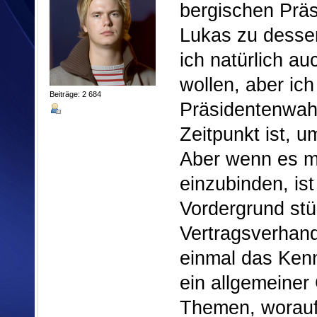
bergischen Präs
Lukas zu dessen
ich natürlich a
wollen, aber ich
Beiträge: 2 684
Präsidentenwahl 
Zeitpunkt ist, 
Aber wenn es mög
einzubinden, ist
Vordergrund stü
Vertragsverhand
einmal das Ken
ein allgemeine
Themen, worauf