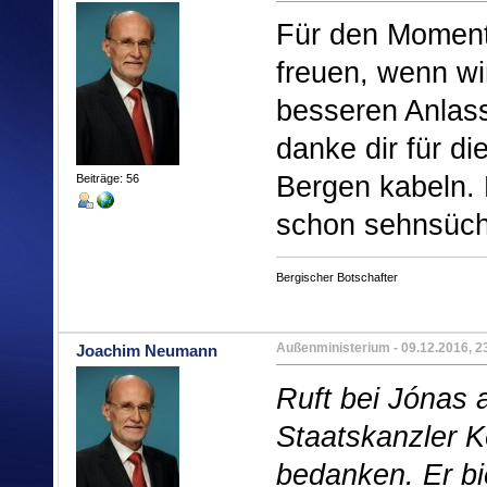
Für den Moment 
freuen, wenn wi
besseren Anlass
danke dir für d
Bergen kabeln.
Beiträge: 56
schon sehnsüch
Bergischer Botschafter
Außenministerium
- 09.12.2016, 2
Joachim Neumann
Ruft bei Jónas
Staatskanzler 
bedanken. Er bie