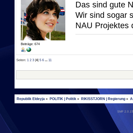
Das sind gute N
Wir sind sogar 
NAU Projektes d
Beiträge: 674
Seiten:
1
2
3
[
4
]
5
6
...
11
Republik Eldeyja
»
POLITIK | Politik
»
RIKISSTJORN | Regierung
»
A
SMF 2.0.1