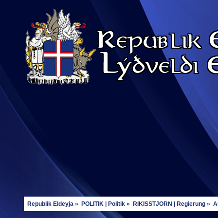
Republik Eldeyja
»
POLITIK | Politik
»
RIKISSTJORN | Regierung
»
A