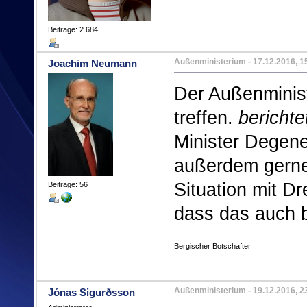
Beiträge: 2 684
Außenministerium
- 17.12.2016, 1
Joachim Neumann
Der Außenminist
treffen.
berichte
Minister Degen
außerdem gerne
Situation mit D
Beiträge: 56
dass das auch b
Bergischer Botschafter
Außenministerium
- 19.12.2016, 2
Jónas Sigurðsson